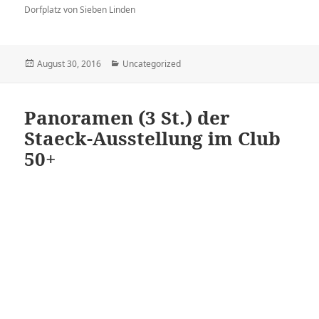
Dorfplatz von Sieben Linden
Veröffentlicht
Kategorien
August 30, 2016
Uncategorized
am
Panoramen (3 St.) der
Staeck-Ausstellung im Club
50+