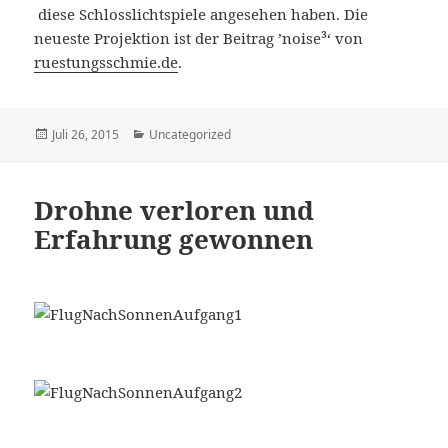
diese Schlosslichtspiele angesehen haben. Die
neueste Projektion ist der Beitrag ’noise³‘ von
ruestungsschmie.de
.
Veröffentlicht
Kategorien
Juli 26, 2015
Uncategorized
am
Drohne verloren und
Erfahrung gewonnen