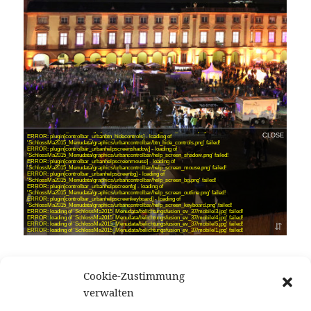
Eigentlich wollte ich nur
frei gestaltete Rahmen
für
Cookie-Zustimmung
Künstler produzieren. Dieses Angebot wurde aber
verwalten
nicht angenommen bzw. meine Akquisition kam
nur sehr langsam in Gang. Dass Bilder in solcher