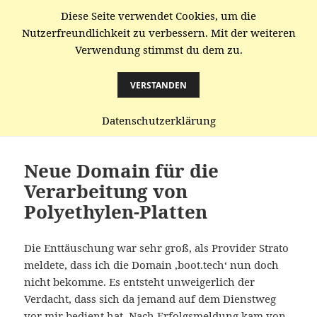
Diese Seite verwendet Cookies, um die
gaenze.de
Nutzerfreundlichkeit zu verbessern. Mit der weiteren
Verwendung stimmst du dem zu.
MENÜ
UND
WIDGETS
VERSTANDEN
Kategorie:
Uncategorized
Datenschutzerklärung
Neue Domain für die
Verarbeitung von
Polyethylen-Platten
Die Enttäuschung war sehr groß, als Provider Strato
meldete, dass ich die Domain ‚boot.tech‘ nun doch
nicht bekomme. Es entsteht unweigerlich der
Verdacht, dass sich da jemand auf dem Dienstweg
vor mir bedient hat. Nach Erfolgsmeldung kam von