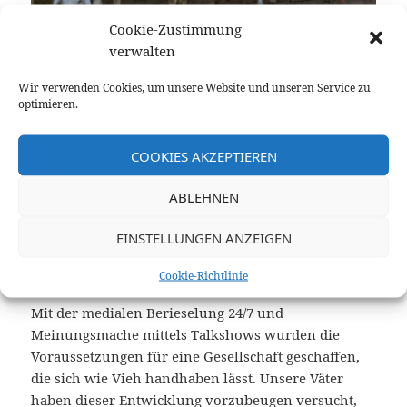
Cookie-Zustimmung
Foto: Quang Nguyen
verwalten
Vinh
https://www.pexels.com/photo/photo-of-
woman-holding-lamb-3232037/
Wir verwenden Cookies, um unsere Website und unseren Service zu
·
optimieren.
Bürgern wird unterstellt, sie seien bequem
COOKIES AKZEPTIEREN
Sie seien faul und wollten es angenehm
Sie wollten wie Rinder auf der Weide grasen
ABLEHNEN
So meinen es ein paar Pappnasen
Und rechtfertigen ihr Götzen-System
EINSTELLUNGEN ANZEIGEN
·
Cookie-Richtlinie
Mit der medialen Berieselung 24/7 und
Meinungsmache mittels Talkshows wurden die
Voraussetzungen für eine Gesellschaft geschaffen,
die sich wie Vieh handhaben lässt. Unsere Väter
haben dieser Entwicklung vorzubeugen versucht,