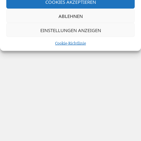
COOKIES AKZEPTIEREN
Siehe auch: ·
Jobs für Oldies
·
Grundsteuer-Reform
·
ABLEHNEN
Lieber Amateur
·
In Hendricks Kartons
·
EINSTELLUNGEN ANZEIGEN
Stolz präsentiert von WordPress
Cookie-Richtlinie