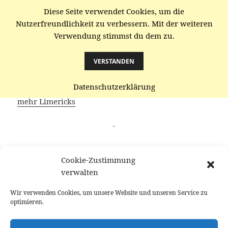
Diese Seite verwendet Cookies, um die
gaenze.de
Nutzerfreundlichkeit zu verbessern. Mit der weiteren
Verwendung stimmst du dem zu.
MENÜ
UND
WIDGETS
VERSTANDEN
Plünderung
Datenschutzerklärung
mehr Limericks
·
Will man der Deutschen Moneten
Cookie-Zustimmung
Heißt es Haus und Auto abtreten
verwalten
Das fällt weniger schwer
Stört man schwer den Verkehr
Wir verwenden Cookies, um unsere Website und unseren Service zu
Und Behagen mit Grundsteuer jäten
optimieren.
·