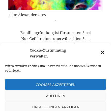
Foto:
Alexander Grey
·
Familiengründung ist für unseren Staat
Nur Gefahr einer unerwünschten Saat
Bill Gates Angst vor Überbevölkerung
Cookie-Zustimmung
Wird zum Riegel für weitere Vermehrung
verwalten
Und zu einem Homo-Billig-Sex-Diktat
Wir verwenden Cookies, um unsere Website und unseren Service zu
·
optimieren.
Wer kennt ihn nicht den berühmten Song YMCA,
COOKIES AKZEPTIEREN
der uns in die Köpfe gehämmert wurde? Die
Organisation YMCA ist eine Hort für männliche
ABLEHNEN
Homosexuelle. Der Protagonist des Songs hat nichts
und wird auch nicht gefördert. Um sich sein Essen
EINSTELLUNGEN ANZEIGEN
zu verdienen soll der zum YMCA gehen.