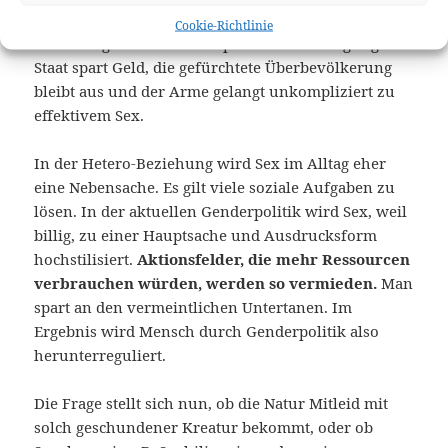
Homosexualität als Resultat ungenügender sozialer
Cookie-Richtlinie
Förderung aber nicht von persönlicher Neigung. Der
Staat spart Geld, die gefürchtete Überbevölkerung
bleibt aus und der Arme gelangt unkompliziert zu
effektivem Sex.
In der Hetero-Beziehung wird Sex im Alltag eher
eine Nebensache. Es gilt viele soziale Aufgaben zu
lösen. In der aktuellen Genderpolitik wird Sex, weil
billig, zu einer Hauptsache und Ausdrucksform
hochstilisiert.
Aktionsfelder, die mehr Ressourcen
verbrauchen würden, werden so vermieden.
Man
spart an den vermeintlichen Untertanen. Im
Ergebnis wird Mensch durch Genderpolitik also
herunterreguliert.
Die Frage stellt sich nun, ob die Natur Mitleid mit
solch geschundener Kreatur bekommt, oder ob