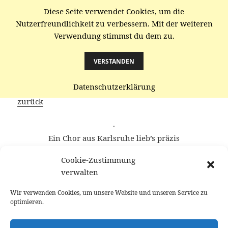
Diese Seite verwendet Cookies, um die
gaenze.de
Nutzerfreundlichkeit zu verbessern. Mit der weiteren
Verwendung stimmst du dem zu.
MENÜ
UND
WIDGETS
VERSTANDEN
unfieser Klang
Datenschutzerklärung
zurück
·
Ein Chor aus Karlsruhe lieb’s präzis
Für Schräges nur wenig Verständnis
Cookie-Zustimmung
Beim Mundschutz sich plagen
verwalten
Gab’s einige Klagen
Denn mit Mundschutz wird’s statt F ein Fis
Wir verwenden Cookies, um unsere Website und unseren Service zu
optimieren.