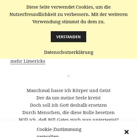
Diese Seite verwendet Cookies, um die
gaenze.de
Nutzerfreundlichkeit zu verbessern. Mit der weiteren
Verwendung stimmst du dem zu.
MENÜ
UND
WIDGETS
VERSTANDEN
Gott
Datenschutzerklärung
mehr Limericks
·
Manchmal hasse ich Körper und Geist
Der da um meine Seele kreist
Doch soll ich Gott deshalb ersetzen
Durch Menschen, die diese Rolle besetzen
Will ich, daß Bill Gates mich nun unterweist?
Cookie-Zustimmung
·
verwalten