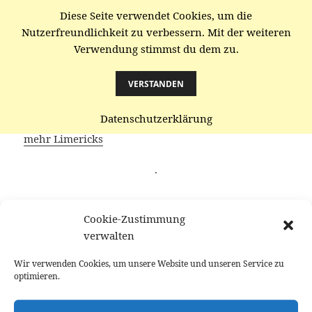
Diese Seite verwendet Cookies, um die
gaenze.de
Nutzerfreundlichkeit zu verbessern. Mit der weiteren
Verwendung stimmst du dem zu.
MENÜ
UND
WIDGETS
VERSTANDEN
Gymnastikgruppe
Datenschutzerklärung
mehr Limericks
·
Gymnastikgruppe grad‘ eingefroren
Cookie-Zustimmung
Förderte einst Senioren
verwalten
Doch auch in Coronazeiten
Können wir trotzdem vorwärtsschreiten
Wir verwenden Cookies, um unsere Website und unseren Service zu
Denn erlernte Suchrichtung ging nicht verloren
optimieren.
·