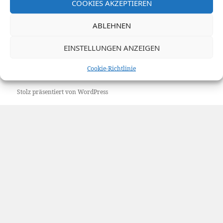
COOKIES AKZEPTIEREN
Limerick für die Senioren-Gymnastikgruppe des Ski-
ABLEHNEN
Club Karlsruhe.
EINSTELLUNGEN ANZEIGEN
Hierzu auch: ·
Lederstrumpf
·
Cookie-Richtlinie
Stolz präsentiert von WordPress