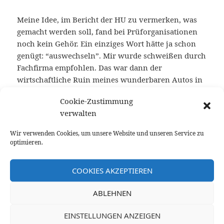
Meine Idee, im Bericht der HU zu vermerken, was
gemacht werden soll, fand bei Prüforganisationen
noch kein Gehör. Ein einziges Wort hätte ja schon
genügt: “auswechseln”. Mir wurde schweißen durch
Fachfirma empfohlen. Das war dann der
wirtschaftliche Ruin meines wunderbaren Autos in
Zeiten von Corona. Das Thema “schweißen an nicht
Cookie-Zustimmung
drehenden Teilen der Achse” war lt. Web strittig. Ich
verwalten
suchte 3 Prüforganisationen zur Nachprüfung auf.
Zwei versuchten zu erklären. Bei einer bekam ich
Wir verwenden Cookies, um unsere Website und unseren Service zu
statt etwas Mitgefühl nur ein Vollbad in
optimieren.
ingenieurshafter
Eristik
. Fazit: Das Gegenteil von
“gut” ist “gut gemeint”.
COOKIES AKZEPTIEREN
Dass bei den Möglichkeiten der heutigen
ABLEHNEN
Materialwirtschaft so etwas überhaupt kaputt geht,
würde ich als “eingebautem Verschleiß / Planned
EINSTELLUNGEN ANZEIGEN
obsolescence” bezeichnen. In Frankreich seht so