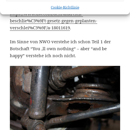
etwas konsumentenfeindliches schon unter Strafe:
Cookie-Richtlinie
https://www.dw.com/de/frankreich-
beschlie%C3%9Ft-gesetz-gegen-geplanten-
verschlei%C3%9F/a-18011619
.
Im Sinne von NWO verstehe ich schon Teil 1 der
Botschaft “You ‚ll own nothing“ – aber “and be
happy” verstehe ich noch nicht.