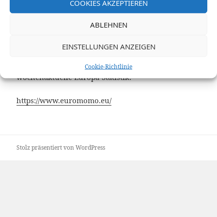
COOKIES AKZEPTIEREN
Link einer mächtigen, kritischen, aktiven
ABLEHNEN
Organisation:
EINSTELLUNGEN ANZEIGEN
https://corona-ausschuss.de/
Cookie-Richtlinie
wochenaktuelle Europa-Statistik:
https://www.euromomo.eu/
Stolz präsentiert von WordPress