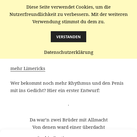
Diese Seite verwendet Cookies, um die
gaenze.de
Nutzerfreundlichkeit zu verbessern. Mit der weiteren
Verwendung stimmst du dem zu.
MENÜ
UND
WIDGETS
VERSTANDEN
Ägypten, Osiris, Isis
Datenschutzerklärung
mehr Limericks
Wer bekommt noch mehr Rhythmus und den Penis
mit ins Gedicht? Hier ein erster Entwurf:
·
Da war’n zwei Brüder mit Allmacht
Von denen ward einer überdacht
Es lag in der Kiste