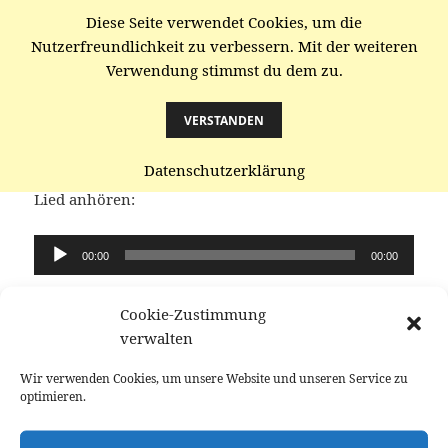
Diese Seite verwendet Cookies, um die
gaenze.de
Nutzerfreundlichkeit zu verbessern. Mit der weiteren
Verwendung stimmst du dem zu.
MENÜ
UND
WIDGETS
VERSTANDEN
Wie geht ‚gute Tat‘?
Datenschutzerklärung
Lied anhören:
Audio-
00:00
00:00
Player
Lied selbst singen (üben für mitsingen.org –
Cookie-Zustimmung
Veranstaltung):
verwalten
Wir verwenden Cookies, um unsere Website und unseren Service zu
optimieren.