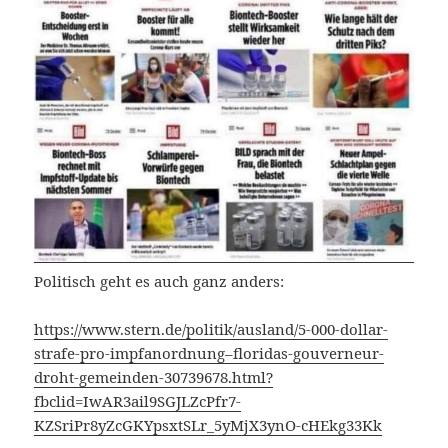
Politisch geht es auch ganz anders:
https://www.stern.de/politik/ausland/5-000-dollar-
strafe-pro-impfanordnung–floridas-gouverneur-
droht-gemeinden-30739678.html?
fbclid=IwAR3ail9SGJLZcPfr7-
KZSriPr8yZcGKYpsxtSLr_5yMjX3ynO-cHEkg33Kk