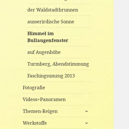
der Waldstadtbrunnen
ausserirdische Sonne
Himmel im
Bullaugenfenster
auf Augenhöhe
Turmberg, Abendstimmung
Faschingsumzug 2013
Fotografie
Videos+Panoramen
untermenü
Themen-Reigen
anzeigen
untermenü
Werkstoffe
anzeigen