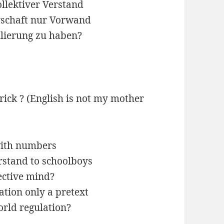
llektiver Verstand
rschaft nur Vorwand
lierung zu haben?
rick ? (English is not my mother
ith numbers
stand to schoolboys
ective mind?
tion only a pretext
orld regulation?