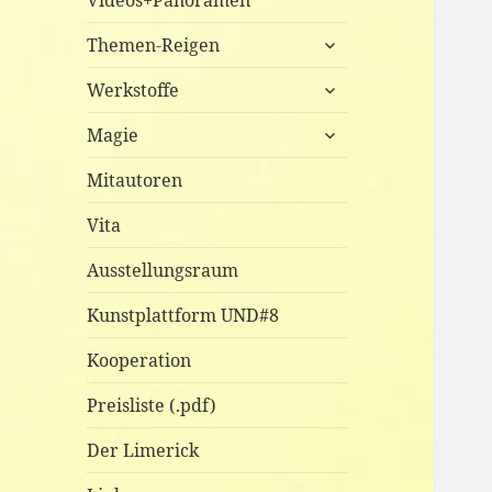
Videos+Panoramen
untermenü
Themen-Reigen
anzeigen
untermenü
Werkstoffe
anzeigen
untermenü
Magie
anzeigen
Mitautoren
Vita
Ausstellungsraum
Kunstplattform UND#8
Kooperation
Preisliste (.pdf)
Der Limerick