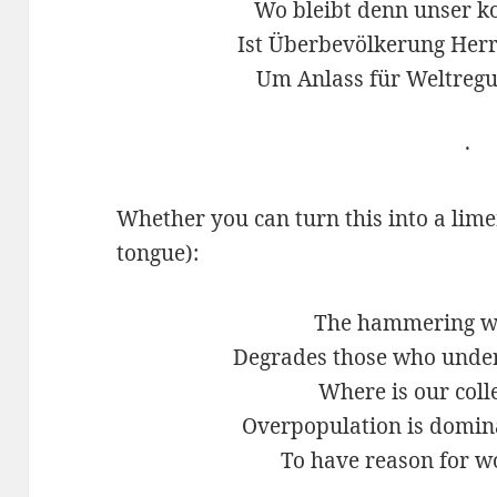
Wo bleibt denn unser ko
Ist Überbevölkerung Her
Um Anlass für Weltregu
·
Whether you can turn this into a lime
tongue):
The hammering w
Degrades those who under
Where is our coll
Overpopulation is domina
To have reason for w