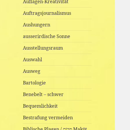
Auflagen-Kreativität
Auftragsjournalismus
Aushungern
ausserirdische Sonne
Ausstellungsraum
Auswahl
Ausweg
Bartologie
Benebelt – schwer
Bequemlichkeit
Bestrafung vermeiden
Biblische Plagen / מַכּוֹת Makōt