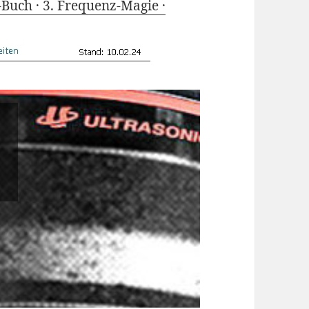
-Buch ·
3. Frequenz-Magie ·
MF cam
8688 x 5792
Read More