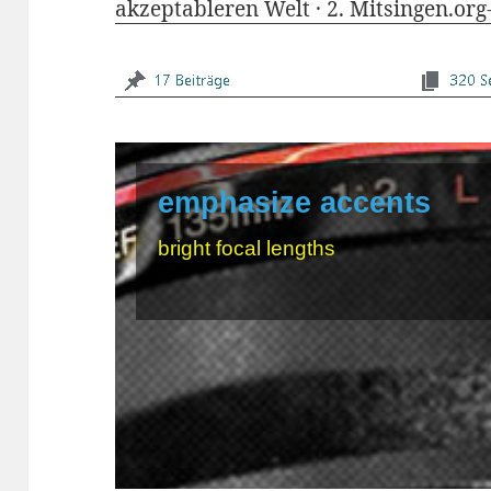
akzeptableren Welt ·
2. Mitsingen.org
emphasize accents
bright focal lengths