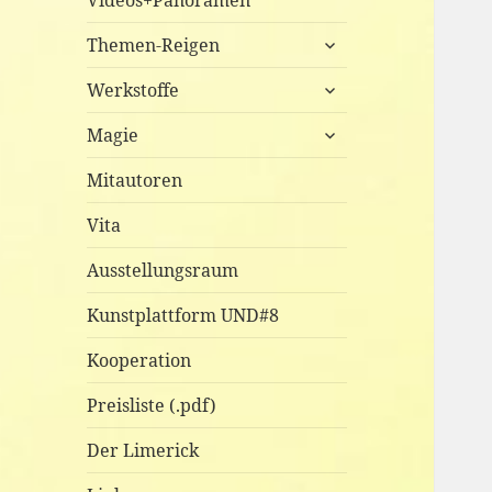
Videos+Panoramen
untermenü
Themen-Reigen
anzeigen
untermenü
Werkstoffe
anzeigen
untermenü
Magie
anzeigen
Mitautoren
ernal studio
Vita
rounds, softboxes
Ausstellungsraum
Kunstplattform UND#8
Kooperation
Preisliste (.pdf)
Der Limerick