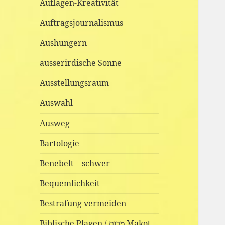
Auflagen-Kreativität
Auftragsjournalismus
Aushungern
ausserirdische Sonne
Ausstellungsraum
Auswahl
Ausweg
Bartologie
Benebelt – schwer
Bequemlichkeit
Bestrafung vermeiden
Biblische Plagen / מַכּוֹת Makōt