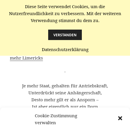
Diese Seite verwendet Cookies, um die
gaenze.de
Nutzerfreundlichkeit zu verbessern. Mit der weiteren
Verwendung stimmst du dem zu.
MENÜ
UND
WIDGETS
VERSTANDEN
Entbehrliches
Datenschutzerklärung
mehr Limericks
·
Je mehr Staat, gehalten für Antriebskraft,
Unterdrückt seine Anhängerschaft,
Desto mehr gilt er als Ansporn –
Ist aber eigentlich nur ein Dorn
Im Fleisch der Gesellschaft
Cookie-Zustimmung
verwalten
·